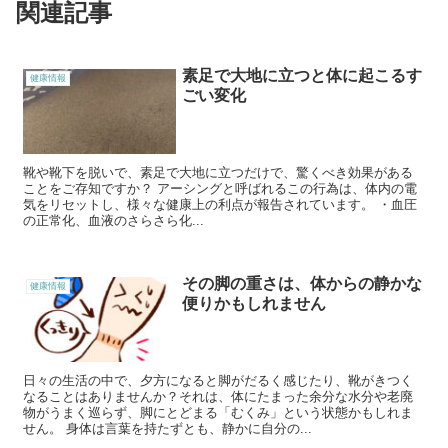
関連記事
素足で大地に立つと体に起こるす
健康情報
ごい変化
靴や靴下を脱いで、素足で大地に立つだけで、驚くべき効果がある
ことをご存知ですか？ アーシングと呼ばれるこの行為は、体内の電
気をリセットし、様々な健康上の利点が報告されています。 ・血圧
の正常化、血液のさらさら化...
その脚の重さは、体からの静かな
健康情報
便りかもしれません
日々の生活の中で、夕方になると脚がだるく感じたり、靴がきつく
なることはありませんか？それは、体にたまった余分な水分や老廃
物がうまく巡らず、脚にとどまる「むくみ」という状態かもしれま
せん。 身体は言葉を持たずとも、静かに自分の...