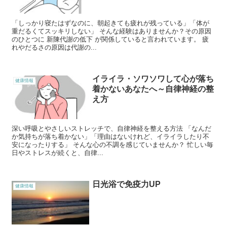
「しっかり寝たはずなのに、朝起きても疲れが残っている」「体が
重だるくてスッキリしない」 そんな経験はありませんか？その原因
のひとつに 新陳代謝の低下 が関係していると言われています。 疲
れやだるさの原因は代謝の...
イライラ・ソワソワして心が落ち
健康情報
着かないあなたへ～自律神経の整
え方
深い呼吸とやさしいストレッチで、自律神経を整える方法 「なんだ
か気持ちが落ち着かない」「理由はないけれど、イライラしたり不
安になったりする」 そんな心の不調を感じていませんか？ 忙しい毎
日やストレスが続くと、自律...
日光浴で免疫力UP
健康情報