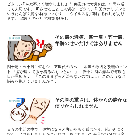
ビタミンDを効率よく増やしましょう 免疫力の大切さは、年間を通
じて大切です。UPさせることに大切な ビタミンD ①カテリジンと
いうたんぱく質を体内につくり、 ウイルスを抑制する作用があり
ます。 ②皮ふのバリア機能をUPし...
その肩の激痛、四十肩・五十肩、
健康情報
年齢のせいだけではありません
四十肩・五十肩に悩むシニア世代の方へ ― 本当の原因と改善のヒン
ト 「肩が痛くて服を着るのもつらい…」「夜中に肩の痛みで何度も
目が覚める…」「このままずっと治らないのでは…」 このようなお
悩みを抱えていませんか？ ...
その脚の重さは、体からの静かな
健康情報
便りかもしれません
日々の生活の中で、夕方になると脚がだるく感じたり、靴がきつく
なることはありませんか？それは、体にたまった余分な水分や老廃